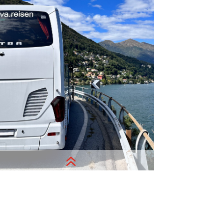
glücklich! Wir möchten die Zeit mit
Ihren Kollegen zu etwas Besonderem
machen, so individuell und vielseitig
wie Sie selbst.
Anfrage Busvermietung
6
Buspartner für Reiseveranstalter
ganzjährig sowie saisonal. Unsere