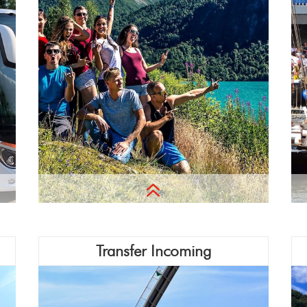
6
Ob Grundschule oder Studierende, der
Transfer Incoming
Spaß bei Ausflügen stärkt in jeder
Altersgruppe die Gemeinschaft, ein
tolles Erlebnis das noch lange danach