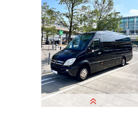
kennenlernen, unvergessliche
Erlebnisse, eindrucksvolle
Begegnungen, schöne Momente,
woran man sich gerne erinnert.
Anfrage Reisebus mieten
6
Ihr Minibus Shuttle vom Hotel zum
Flughafen oder zur Messe Nürnberg,