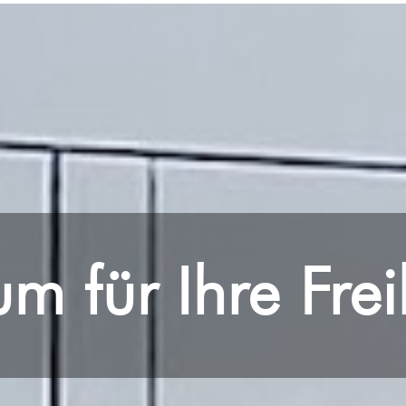
Flughafen, zur Messe, zum Konzert und
zur Oper,
Incoming zum Schiff oder
Hotel, City-Tour und Stadtführung. Im
Premium Reisebus und frei nach Ihrem
Zeitplan. NUE, MUC, FRA, HHN, STR,
FMM, LEJ, CGN, PRG, CDG
Anfrage Rent a Bus, Reisebus mieten
m für Ihre Frei