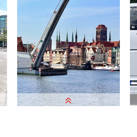
in der Schule oder auf dem Campus
Gesprächsthema sein wird. VIVA hat
ein Herz ♥️ für Kinder und Jugendliche
Anfrage Bus mieten
6
Airport Service,
Flight-Replacement,
Diversion-Handling, Transfer zum