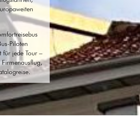
europaweiten
mfortreisebus
us-Piloten
 für jede Tour –
 Firmenausflug,
atalogreise.