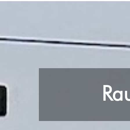
für Event, VIP Begleitung, Rad-/ Ski-
oder Wander-Bus, Hochzeit, Feiern,
Veranstaltungen, Haustürabholung etc.
Wir chauffieren Sie flexibel, individuell
und pünktlich.
Anfrage Großraumtaxi oder Kleinbus
mieten
Rau