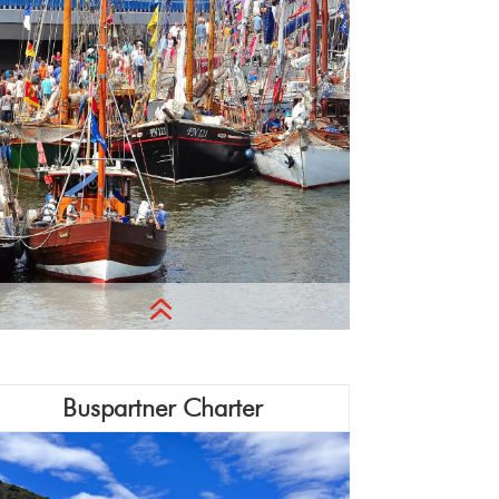
6
Aktivitäten für einen starken Teamgeist,
Buspartner Charter
Zusammenhalt unter Kollegen oder im
Verein, Erholung durch Erlebnis und
Ortsveränderung – Reisen macht